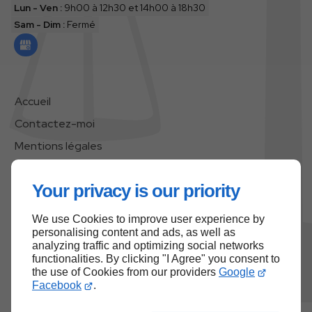
Lun - Ven :
9h00 à 12h30 et 14h00 à 18h30
Sam - Dim :
Fermé
Accueil
Contactez-moi
Mentions légales
Plan du site
Your privacy is our priority
We use Cookies to improve user experience by
Haut de page
personalising content and ads, as well as
analyzing traffic and optimizing social networks
functionalities. By clicking "I Agree" you consent to
the use of Cookies from our providers
Google
Facebook
.